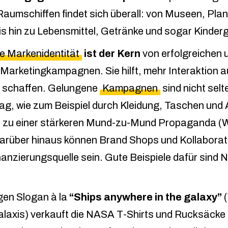
aumschiffen findet sich überall: von Museen, Plan
s hin zu Lebensmittel, Getränke und sogar Kinder
e Markenidentität
ist der Kern
von erfolgreichen 
arketingkampagnen. Sie hilft, mehr Interaktion a
 schaffen. Gelungene
Kampagnen
sind nicht sel
ltag, wie zum Beispiel durch Kleidung, Taschen und
h zu einer stärkeren Mund-zu-Mund Propaganda (
Darüber hinaus können Brand Shops und Kollaborat
nanzierungsquelle sein. Gute Beispiele dafür sind
igen Slogan à la
“Ships anywhere in the galaxy”
(
Galaxis) verkauft die NASA T-Shirts und Rucksäcke 