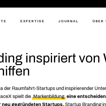
Interaktives
Design
KTE
EXPERTISE
JOURNAL
ÜBER
Neuromarketing
Markenentwicklung
Packaging und
Interaktives
Unboxing
Design
ing inspiriert vo
Experience
Neuromarketing
Design
iffen
Markenentwicklung
Packaging und
Unboxing
ra der Raumfahrt-Startups und inspirierender Unt
Experience
aceX spielt die
Markenbildung
eine entscheidend
Design
r neu gegründeten Startups.
Startup Branding in