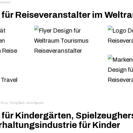
Seonwoo
 für Reiseveranstalter im Weltr
e N.La, Young Bace, Javis Nguyen
für Kindergärten, Spielzeughers
haltungsindustrie für Kinder