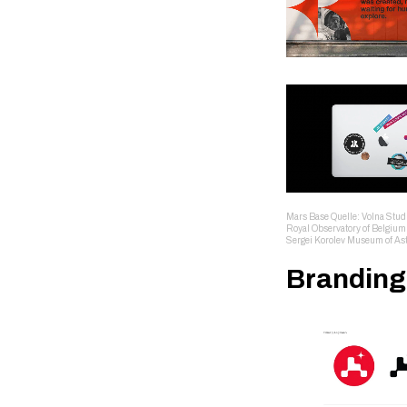
Mars Base Quelle: Volna Stud
Royal Observatory of Belgium 
Sergei Korolev Museum of As
Branding