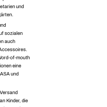
etarien und
gärten.
und
uf sozialen
ten auch
 Accessoires.
Word-of-mouth
ionen eine
 NASA und
Versand
an Kinder, die