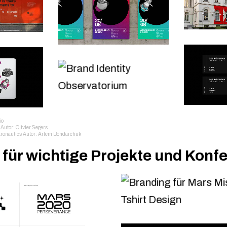
io
Autor: Olivier Segers
tronautics Autor: Artem Bondarchuk
 für wichtige Projekte und Konf