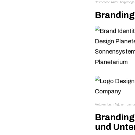
Cosmoseed Autor: boqyeong 
Branding
Autoren: Liam Nguyen, Janic
Branding 
und Unter