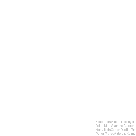
Space dots Autoren: dding d
Colorokids Vitamine Autoren
Yeraz Kids Center Quelle: Br
Putter Planet Autoren: Kenny 