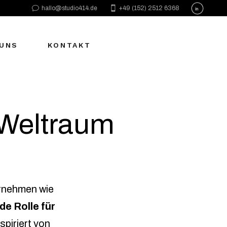
hallo@studio414.de
+49 (152) 2512 6368
 UNS
KONTAKT
n Weltraum
ernehmen wie
e Rolle für
spiriert von