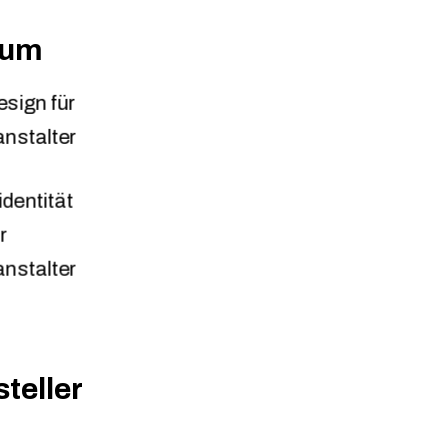
aum
teller