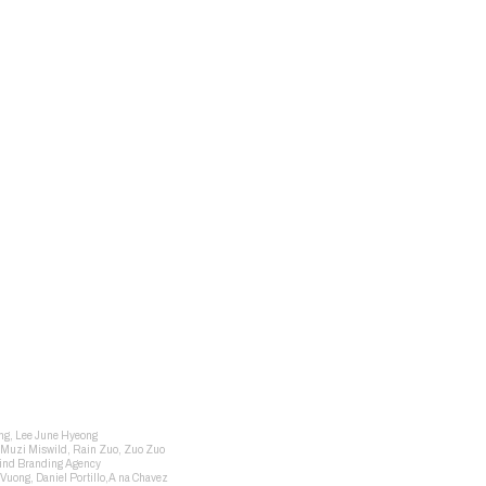
ong, Lee June Hyeong
: Muzi Miswild, Rain Zuo, Zuo Zuo
aind Branding Agency
Vuong, Daniel Portillo,A na Chavez