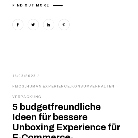
FIND OUT MORE
14/03/2023
FMCG
,
HUMAN EXPERIENCE
,
KONSUMVERHALTEN
,
VERPACKUNG
5 budgetfreundliche
Ideen für bessere
Unboxing Experience für
E-Commerce-