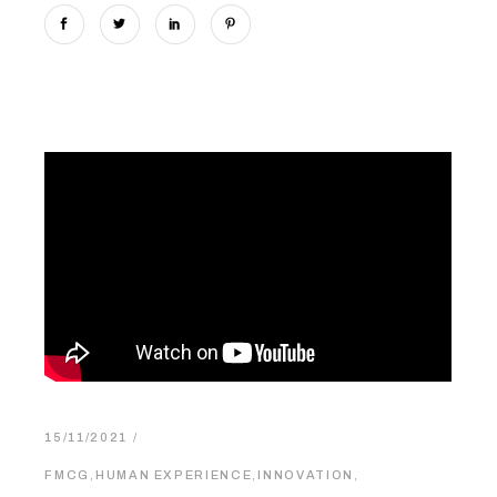
15/11/2021
FMCG
,
HUMAN EXPERIENCE
,
INNOVATION
,