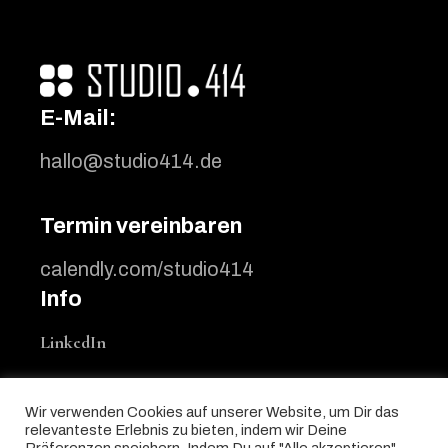
E-Mail:
hallo@studio414.de
Termin vereinbaren
calendly.com/studio414
Info
LinkedIn
Impressum
Wir verwenden Cookies auf unserer Website, um Dir das
Datenschutz
relevanteste Erlebnis zu bieten, indem wir Deine